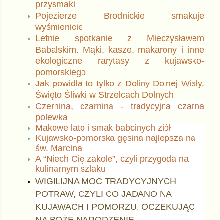
przysmaki
Pojezierze Brodnickie smakuje
wyśmienicie
Letnie spotkanie z Mieczysławem
Babalskim. Mąki, kasze, makarony i inne
ekologiczne rarytasy z kujawsko-
pomorskiego
Jak powidła to tylko z Doliny Dolnej Wisły.
Święto Śliwki w Strzelcach Dolnych
Czernina, czarnina - tradycyjna czarna
polewka
Makowe lato i smak babcinych ziół
Kujawsko-pomorska gęsina najlepsza na
św. Marcina
A “Niech Cię zakole”, czyli przygoda na
kulinarnym szlaku
WIGILIJNA MOC TRADYCYJNYCH
POTRAW, CZYLI CO JADANO NA
KUJAWACH I POMORZU, OCZEKUJĄC
NA BOŻE NARODZENIE