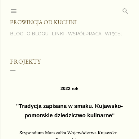
Przejdź do głównej zawartości
PROWINCJA OD KUCHNI
BLOG
O BLOGU
LINKI
WSPÓŁPRACA
WIĘCEJ…
PROJEKTY
2022 rok
"Tradycja zapisana w smaku. Kujawsko-
pomorskie dziedzictwo kulinarne"
Stypendium Marszałka Województwa Kujawsko-