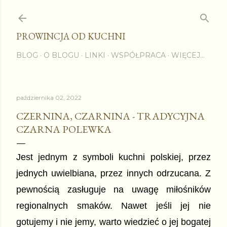
Przejdź do głównej zawartości
PROWINCJA OD KUCHNI
BLOG
O BLOGU
LINKI
WSPÓŁPRACA
WIĘCEJ…
października 02, 2022
CZERNINA, CZARNINA - TRADYCYJNA
CZARNA POLEWKA
Jest jednym z symboli kuchni polskiej, przez 
jednych uwielbiana, przez innych odrzucana. Z 
pewnością zasługuje na uwagę 
miłośników
regionalnych smaków. Nawet jeśli jej nie 
gotujemy i nie jemy, warto wiedzieć o jej bogatej 