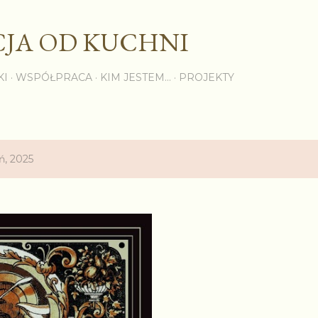
Przejdź do głównej zawartości
JA OD KUCHNI
KI
WSPÓŁPRACA
KIM JESTEM...
PROJEKTY
ń, 2025