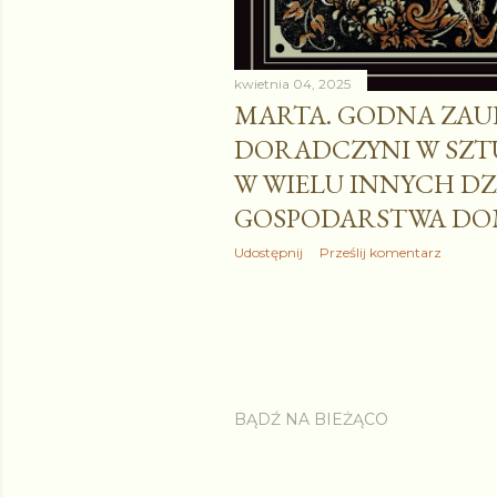
kwietnia 04, 2025
MARTA. GODNA ZAU
DORADCZYNI W SZTU
W WIELU INNYCH D
GOSPODARSTWA D
Udostępnij
Prześlij komentarz
BĄDŹ NA BIEŻĄCO