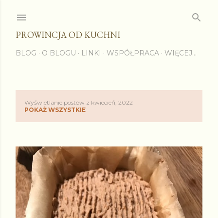
Przejdź do głównej zawartości
PROWINCJA OD KUCHNI
BLOG
O BLOGU
LINKI
WSPÓŁPRACA
WIĘCEJ…
Wyświetlanie postów z kwiecień, 2022
P
POKAŻ WSZYSTKIE
o
s
t
y