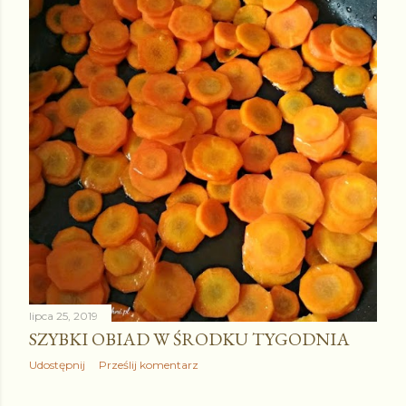
lipca 26, 2019
LENIWE, NA KONIEC TYGODNIA
Udostępnij
Prześlij komentarz
lipca 25, 2019
SZYBKI OBIAD W ŚRODKU TYGODNIA
Udostępnij
Prześlij komentarz