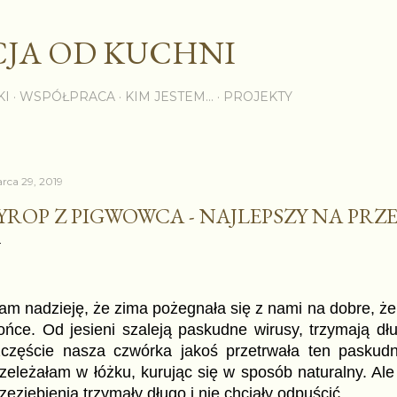
Przejdź do głównej zawartości
JA OD KUCHNI
KI
WSPÓŁPRACA
KIM JESTEM...
PROJEKTY
rca 29, 2019
YROP Z PIGWOWCA - NAJLEPSZY NA PRZE
m nadzieję, że zima pożegnała się z nami na dobre, że o
ońce. Od jesieni szaleją paskudne wirusy, trzymają dł
zczęście nasza czwórka jakoś przetrwała ten paskudny
zeleżałam w łóżku, kurując się w sposób naturalny. Al
zeziębienia trzymały długo i nie chciały odpuścić.