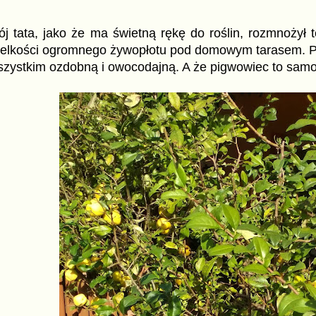
j tata, jako że ma świetną rękę do roślin, rozmnożył t
elkości ogromnego żywopłotu pod domowym tarasem. Pełn
zystkim ozdobną i owocodajną. A że pigwowiec to samo