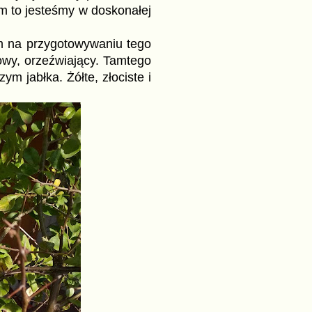
m to jesteśmy w doskonałej
am na przygotowywaniu tego
owy, orzeźwiający. Tamtego
ym jabłka. Żółte, złociste i