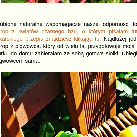
lubione naturalne wspomagacze naszej odporności to 
yrop z kwiatów czarnego bzu, o którym pisałam tut
karskiego przepis znajdziesz klikając tu
. Najdłużej j
yrop z pigwowca, który od wielu lat przygotowuje moj
rku do domu zabierałam ze sobą gotowe słoiki. Ubiegłe
igwowcem sama.