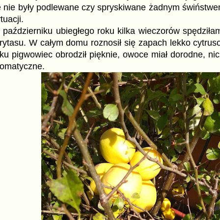
e nie były podlewane czy spryskiwane żadnym świństwe
tuacji.
 październiku ubiegłego roku kilka wieczorów spędził
rytasu. W całym domu roznosił się zapach lekko cytrus
ku pigwowiec obrodził pięknie, owoce miał dorodne, nicz
romatyczne.