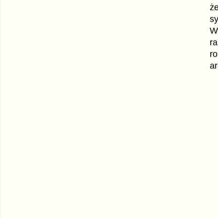
ż
sy
W
ra
ro
a