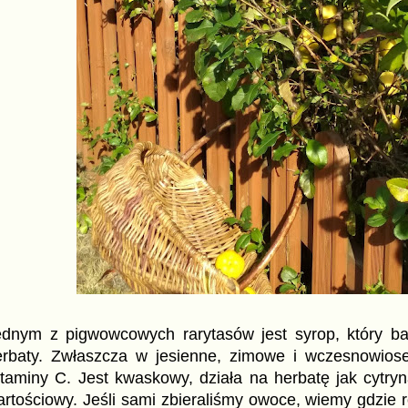
ednym z pigwowcowych rarytasów jest syrop, który b
erbaty. Zwłaszcza w jesienne, zimowe i wczesnowios
taminy C. Jest kwaskowy, działa na herbatę jak cytryna
rtościowy. Jeśli sami zbieraliśmy owoce, wiemy gdzie r