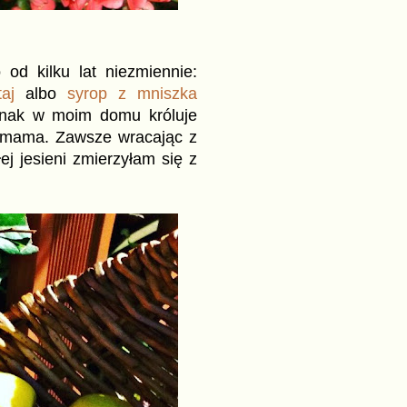
od kilku lat niezmiennie:
aj
albo
syrop z mniszka
ednak w moim domu króluje
a mama. Zawsze wracając z
j jesieni zmierzyłam się z