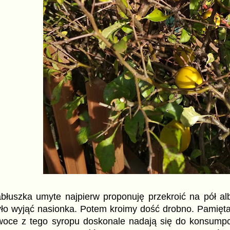
błuszka umyte najpierw proponuję przekroić na pół alb
ło wyjąć nasionka. Potem kroimy dość drobno. Pamiętajc
woce z tego syropu doskonale nadają się do konsumpcj