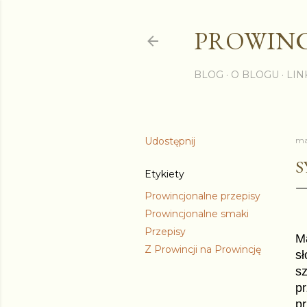
PROWINC
BLOG
O BLOGU
LIN
Udostępnij
ma
S
Etykiety
Prowincjonalne przepisy
Prowincjonalne smaki
Przepisy
Ma
Z Prowincji na Prowincję
sł
s
pr
pr