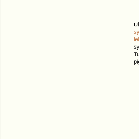
U
s
le
s
Tu
p