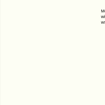
Mó
wi
ws