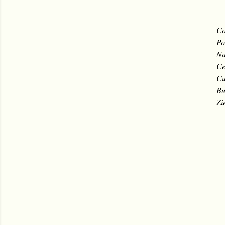
Co
Po
Na
Ce
Cu
Bu
Zi