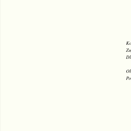
Ko
Zu
Dl
Ob
Po