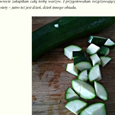
wrocie zakupiłam całą torbę warzyw. I przygotowałam rozgrzewający
estety – jutro też jest dzień, dzień innego obiadu.