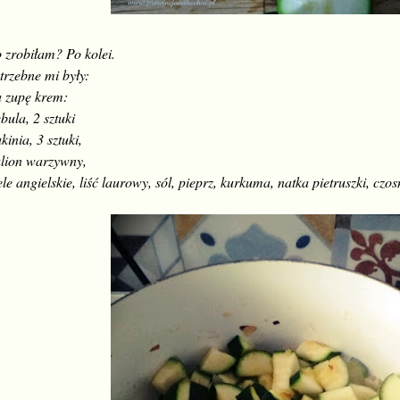
 zrobiłam? Po kolei.
trzebne mi były:
 zupę krem:
bula, 2 sztuki
kinia, 3 sztuki,
lion warzywny,
ele angielskie, liść laurowy, sól, pieprz, kurkuma, natka pietruszki, czos