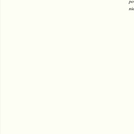
po
ni