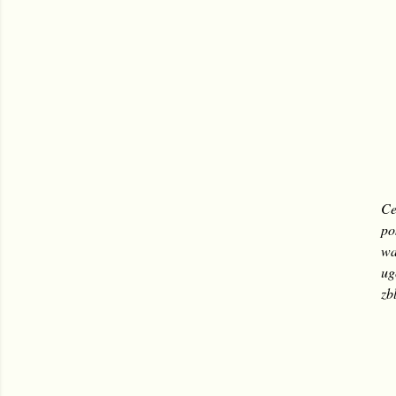
Ce
po
wa
ug
zb