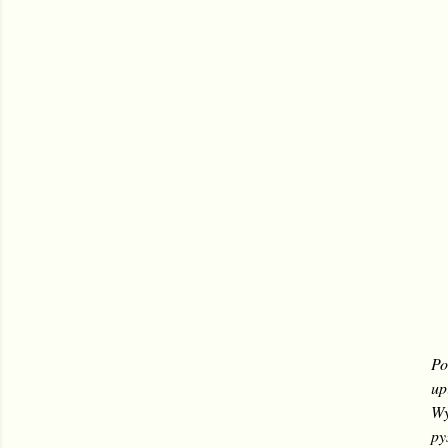
Po
up
Wy
py