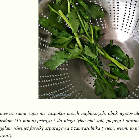
nieważ sama zupa nie zaspokoi moich najbliższych, obok ugotował
iekłam (15 minut) pstrąga ( do niego tylko ciut soli, pieprzu i obra
jęłam również fasolkę szparagową z zamrażalnika (wiem, wiem, to nie 
szna!).