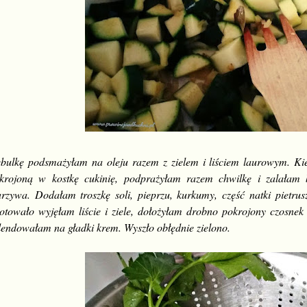
bulkę podsmażyłam na oleju razem z zielem i liściem laurowym. Ki
krojoną w kostkę cukinię, podprażyłam razem chwilkę i zalałam b
rzywa. Dodałam troszkę soli, pieprzu, kurkumy, część natki pietrusz
otowało wyjęłam liście i ziele, dołożyłam drobno pokrojony czosnek i
lendowałam na gładki krem. Wyszło obłędnie zielono.