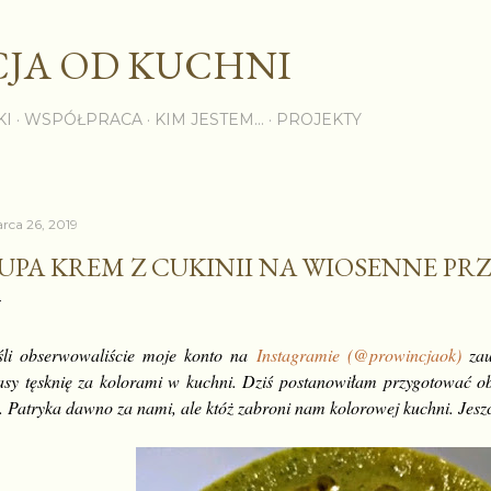
Przejdź do głównej zawartości
JA OD KUCHNI
KI
WSPÓŁPRACA
KIM JESTEM...
PROJEKTY
rca 26, 2019
UPA KREM Z CUKINII NA WIOSENNE PRZ
śli obserwowaliście moje konto na
Instagramie (@prowincjaok)
zau
asy tęsknię za kolorami w kuchni. Dziś postanowiłam przygotować o
. Patryka dawno za nami, ale któż zabroni nam kolorowej kuchni. Jes