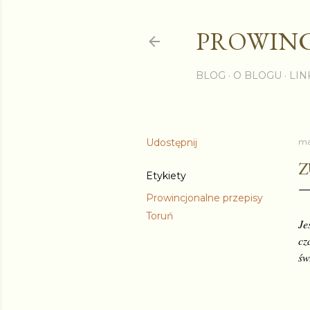
PROWINC
BLOG
O BLOGU
LIN
Udostępnij
ma
Z
Etykiety
Prowincjonalne przepisy
Toruń
Je
cz
św