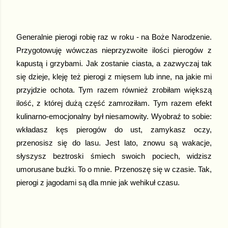
Generalnie pierogi robię raz w roku - na Boże Narodzenie.
Przygotowuję wówczas nieprzyzwoite ilości pierogów z
kapustą i grzybami. Jak zostanie ciasta, a zazwyczaj tak
się dzieje, kleję też pierogi z mięsem lub inne, na jakie mi
przyjdzie ochota. Tym razem również zrobiłam większą
ilość, z której dużą część zamroziłam. Tym razem efekt
kulinarno-emocjonalny był niesamowity. Wyobraź to sobie:
wkładasz kęs pierogów do ust, zamykasz oczy,
przenosisz się do lasu. Jest lato, znowu są wakacje,
słyszysz beztroski śmiech swoich pociech, widzisz
umorusane buźki. To o mnie. Przenoszę się w czasie. Tak,
pierogi z jagodami są dla mnie jak wehikuł czasu.