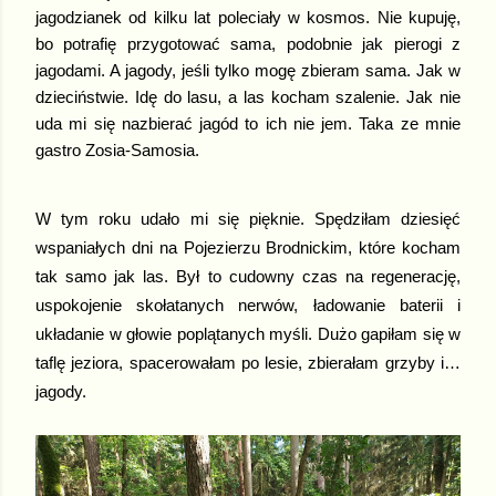
jagodzianek od kilku lat poleciały w kosmos. Nie kupuję,
bo potrafię przygotować sama, podobnie jak pierogi z
jagodami. A jagody, jeśli tylko mogę zbieram sama. Jak w
dzieciństwie. Idę do lasu, a las kocham szalenie. Jak nie
uda mi się nazbierać jagód to ich nie jem. Taka ze mnie
gastro Zosia-Samosia.
W tym roku udało mi się pięknie. Spędziłam dziesięć
wspaniałych dni na Pojezierzu Brodnickim, które kocham
tak samo jak las. Był to cudowny czas na regenerację,
uspokojenie skołatanych nerwów, ładowanie baterii i
układanie w głowie poplątanych myśli. Dużo gapiłam się w
taflę jeziora, spacerowałam po lesie, zbierałam grzyby i…
jagody.