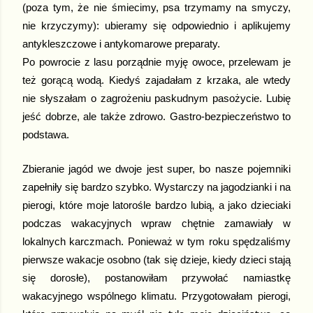
(poza tym, że nie śmiecimy, psa trzymamy na smyczy,
nie krzyczymy): ubieramy się odpowiednio i aplikujemy
antykleszczowe i antykomarowe preparaty.
Po powrocie z lasu porządnie myję owoce, przelewam je
też gorącą wodą. Kiedyś zajadałam z krzaka, ale wtedy
nie słyszałam o zagrożeniu paskudnym pasożycie. Lubię
jeść dobrze, ale także zdrowo. Gastro-bezpieczeństwo to
podstawa.
Zbieranie jagód we dwoje jest super, bo nasze pojemniki
zapełniły się bardzo szybko. Wystarczy na jagodzianki i na
pierogi, które moje latorośle bardzo lubią, a jako dzieciaki
podczas wakacyjnych wpraw chętnie zamawiały w
lokalnych karczmach. Ponieważ w tym roku spędzaliśmy
pierwsze wakacje osobno (tak się dzieje, kiedy dzieci stają
się dorosłe), postanowiłam przywołać namiastkę
wakacyjnego wspólnego klimatu. Przygotowałam pierogi,