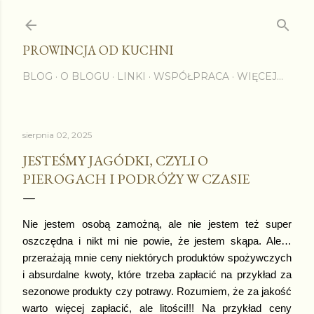
Przejdź do głównej zawartości
PROWINCJA OD KUCHNI
BLOG
O BLOGU
LINKI
WSPÓŁPRACA
WIĘCEJ…
sierpnia 02, 2025
JESTEŚMY JAGÓDKI, CZYLI O
PIEROGACH I PODRÓŻY W CZASIE
Nie jestem osobą zamożną, ale nie jestem też super
oszczędna i nikt mi nie powie, że jestem skąpa. Ale…
przerażają mnie ceny niektórych produktów spożywczych
i absurdalne kwoty, które trzeba zapłacić na przykład za
sezonowe produkty czy potrawy. Rozumiem, że za jakość
warto więcej zapłacić, ale litości!!! Na przykład ceny