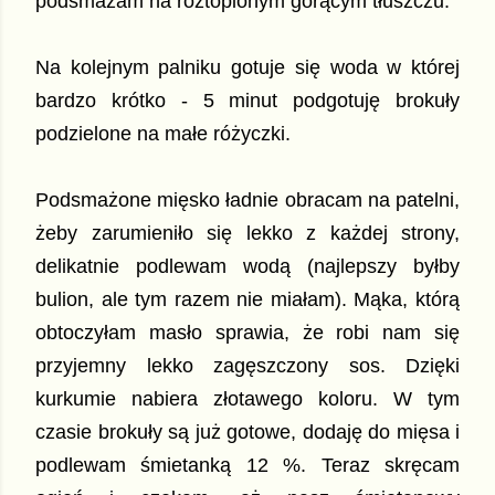
podsmażam na roztopionym gorącym tłuszczu.
Na kolejnym palniku gotuje się woda w której
bardzo krótko - 5 minut podgotuję brokuły
podzielone na małe różyczki.
Podsmażone mięsko ładnie obracam na patelni,
żeby zarumieniło się lekko z każdej strony,
delikatnie podlewam wodą (najlepszy byłby
bulion, ale tym razem nie miałam). Mąka, którą
obtoczyłam masło sprawia, że robi nam się
przyjemny lekko zagęszczony sos. Dzięki
kurkumie nabiera złotawego koloru. W tym
czasie brokuły są już gotowe, dodaję do mięsa i
podlewam śmietanką 12 %. Teraz skręcam