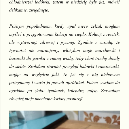
chłodniejszej lodówki, zatem w niedzielę były już, mówić 
delikatnie, zwiędnięte.
Późnym popołudniem, kiedy upał nieco zelżał, mogłam 
myśleć o przygotowaniu kolacji na ciepło. Kolacji z resztek, 
ale wytwornej, zdrowej i pysznej. Zgodnie z zasadą, że 
żywności nie marnujemy, włożyłam moje marchewki i 
buraczki do garnka z zimną wodą, żeby choć trochę doszły 
do siebie. Zrobiłam również przegląd lodówki i zamrażarki, 
mając na względzie fakt, że już się z nią niebawem 
pożegnamy i warto ją powoli opróżniać. Potem zeszłam do 
ogródka po zioła: tymianek, kolendrę, miętę. Zerwałam 
również moje ukochane kwiaty nasturcji.