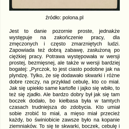
źródło: polona.pl
Jest to danie pozornie proste, jednakże
występuje na zakończenie pracy, dla
zmęczonych i często zmarzniętych ludzi.
Zapowiada też dobrą zabawę, zasłużoną po
ciężkiej pracy. Potrawa występowała w wersji
prostej, bezmięsnej, ale także w wersji bardziej
bogatej: „Pyrczok, to jest ciasto podobne jak na
plyndzę. Tylko, że się dodawało skwarki i różne
dobre rzeczy, na przykład cebulę, kto co miał.
Jak się upiekło same kartofle i jajko się wbiło, to
też się zjadło. Ale bardzo dobry był jak się tam
boczek dodało, bo kiełbasa była w tamtych
czasach trudniejsza do zdobycia. Kto umiał
sobie zrobić to miał, a mięso miał przecież
każdy, bo świniobicie zawsze było na kopanie
ziemniaków. To się te skwarki, boczek, cebulę i