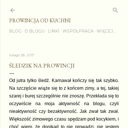
Przejdź do głównej zawartości
PROWINCJA OD KUCHNI
BLOG
O BLOGU
LINKI
WSPÓŁPRACA
WIĘCEJ…
lutego 28, 2017
ŚLEDZIK NA PROWINCJI
Od jutra tylko śledź.
Karnawał kończy się tak szybko.
Na szczęście wiąże się to z końcem zimy, a tej, takiej
szarej i burej szczególnie nie znoszę. Przekłada się to
oczywiście na moja aktywność na blogu, czyli
nieaktywność czy bezaktywność. Jak zwał tak zwał.
Większość zimowego czasu spędzam pod kocykiem, i
choć wiem, że
donikąd
to nie prowadzi, nie jestem