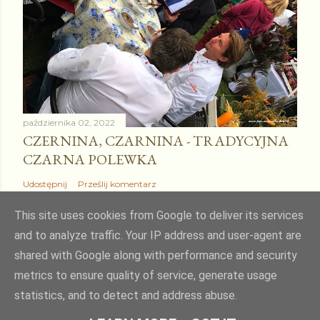
października 02, 2022
CZERNINA, CZARNINA - TRADYCYJNA
CZARNA POLEWKA
Udostępnij
Prześlij komentarz
This site uses cookies from Google to deliver its services
and to analyze traffic. Your IP address and user-agent are
shared with Google along with performance and security
Obsługiwane przez usługę Blogger
metrics to ensure quality of service, generate usage
statistics, and to detect and address abuse.
Autor obrazów motywu:
kcline