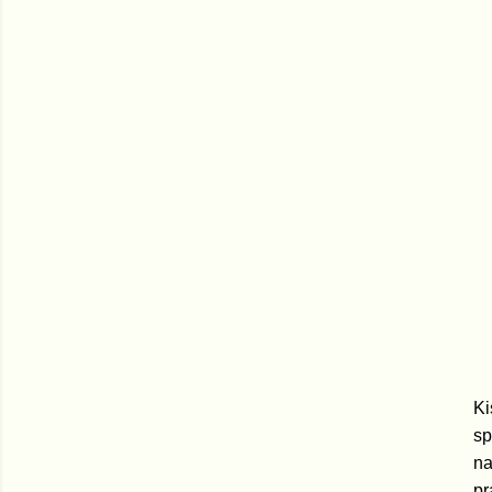
K
sp
na
pr