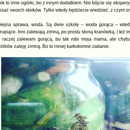
oik to inne ogórki, bo z innym dodatkiem. Nie bójcie się ekspe
isać swoich słoików. Tylko wtedy będziecie wiedzieć, z czym 
lejna sprawa, woda. Są dwie szkoły – woda gorąca – wted
rupiące. Inni zalewają zimną, po prostu słoną kranówką. I też 
 raczej zalewam gorącą, bo tak robi moja mama, ale chyba 
órków zaleję zimną. Bo to mniej karkołomne zadanie.