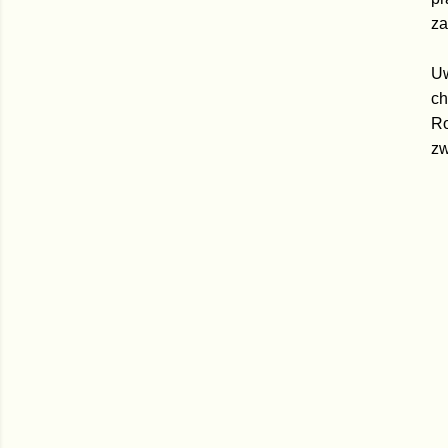
za
Uw
ch
Ro
zw