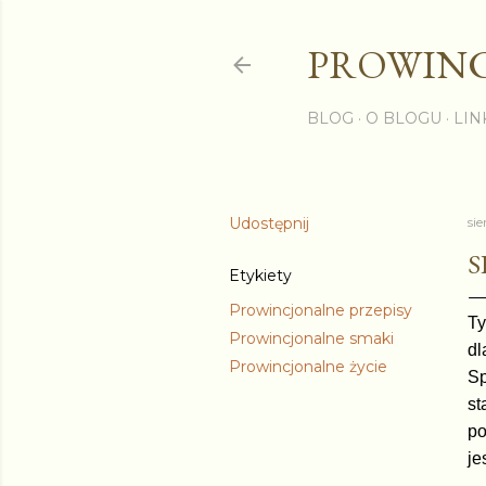
PROWINC
BLOG
O BLOGU
LIN
Udostępnij
sie
S
Etykiety
Prowincjonalne przepisy
Ty
Prowincjonalne smaki
dl
Prowincjonalne życie
Sp
st
po
je