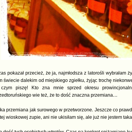
as pokazał przecież, że ja, najmłodsza z latorośli wybrałam ż
m świecie dalekim od miejskiego zgiełku, żyjąc trochę niekonwe
 czym piszę! Kto zna mnie sprzed okresu prowincjonal
zedtoruńskiego wie też, że to dość znaczna przemiana…
ka przemiana jak surowego w przetworzone. Jeszcze co prawd
tej wioskowej zupie, ani nie ukisiłam się, ale już nie jestem taka
e dość tych osobistych wtrętów. Czas na konkret spiżarniano-ku