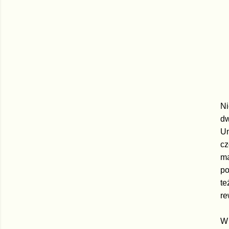
Ni
dw
Um
cz
ma
po
te
re
W 