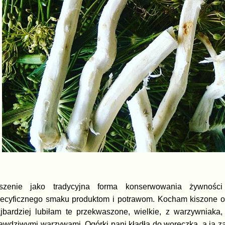
iszenie jako tradycyjna forma konserwowania żywnośc
ecyficznego smaku produktom i potrawom. Kocham kiszone o
jbardziej lubiłam te przekwaszone, wielkie, z warzywniaka
awdziwymi warzywami. Ogórki pani kładła do woreczka, a ja