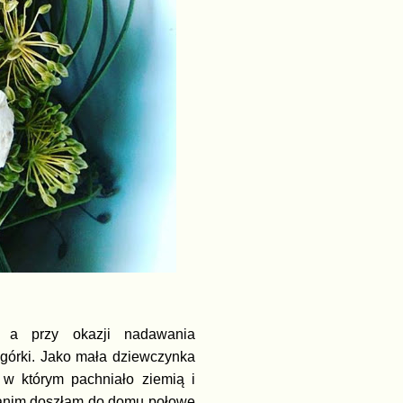
i a przy okazji nadawania
górki. Jako mała dziewczynka
, w którym pachniało ziemią i
 zanim doszłam do domu połowę