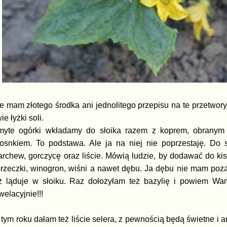
e mam złotego środka ani jednolitego przepisu na te przetwory.
ie łyżki soli.
yte ogórki wkładamy do słoika razem z koprem, obranym
osnkiem. To podstawa. Ale ja na niej nie poprzestaję. Do 
rchew, gorczycę oraz liście. Mówią ludzie, by dodawać do kis
rzeczki, winogron, wiśni a nawet dębu. Ja dębu nie mam poza
ż ląduje w słoiku. Raz dołożyłam też bazylię i powiem Wa
welacyjnie!!!
tym roku dałam też liście selera, z pewnością będą świetne i