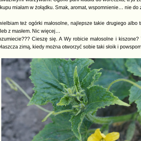
kupu miałam w żołądku. Smak, aromat, wspomnienie… nie do 
ielbiam też ogórki małosolne, najlepsze takie drugiego albo 
leb z masłem. Nic więcej…
zumiecie??? Cieszę się. A Wy robicie małosolne i kiszone? To
łaszcza zimą, kiedy można otworzyć sobie taki słoik i powspom