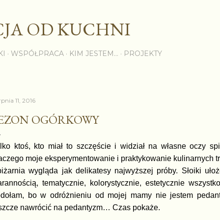
Przejdź do głównej zawartości
JA OD KUCHNI
KI
WSPÓŁPRACA
KIM JESTEM...
PROJEKTY
rpnia 11, 2016
EZON OGÓRKOWY
lko ktoś, kto miał to szczęście i widział na własne oczy s
aczego moje eksperymentowanie i praktykowanie kulinarnych tra
iżarnia wygląda jak delikatesy najwyższej próby. Słoiki uł
arannością, tematycznie, kolorystycznie, estetycznie wszyst
dołam, bo w odróżnieniu od mojej mamy nie jestem pedan
szcze nawrócić na pedantyzm… Czas pokaże.