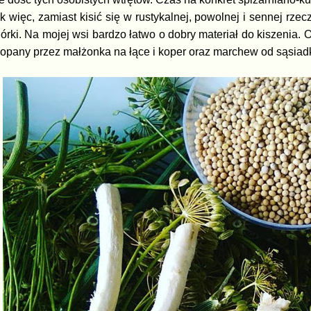
k więc, zamiast kisić się w rustykalnej, powolnej i sennej rze
órki. Na mojej wsi bardzo łatwo o dobry materiał do kiszenia.
opany przez małżonka na łące i koper oraz marchew od sąsiadki.