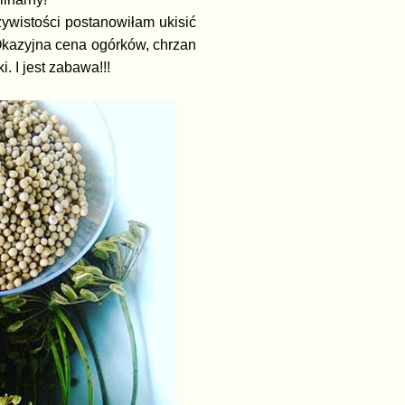
czywistości postanowiłam ukisić
 Okazyjna cena ogórków, chrzan
 I jest zabawa!!!