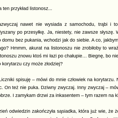
 ten przykład listonosz...
azwyczaj nawet nie wysiada z samochodu, trąbi i to
yszany po przesyłkę. Ja, niestety, nie zawsze słyszę.
 domu bez pukania, wchodzi jak do siebie. A co, jakby
ago? Hmmm, akurat na listonoszu nie zrobiłoby to wra
stonoszu znowu ktoś mi łazi po chałupie… Biegnę, bo nie
 korytarzu czy może złodziej?
Liczniki spisuję – mówi do mnie człowiek na korytarzu. 
ic. On też nie puka. Dziwny zwyczaj. Inny zwyczaj – m
brze. I zamykam drzwi za inkasentem – tym razem na k
ień odwiedzin zakończyła sąsiadka, która już wie, że 