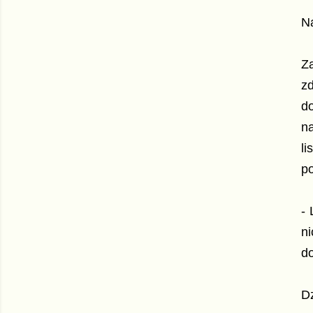
Na
Z
zd
do
n
li
po
- 
n
do
Dz