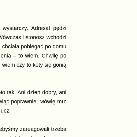
 wystarczy. Adresat pędzi
 Wówczas listonosz wchodzi
m chciała pobiegać po domu
żenia – to wiem. Chwilę po
 wiem czy to koty się gonią
No tak. Ani dzień dobry, ani
ówiąc poprawnie. Mówię mu:
lucz.
żebyśmy zareagowali trzeba