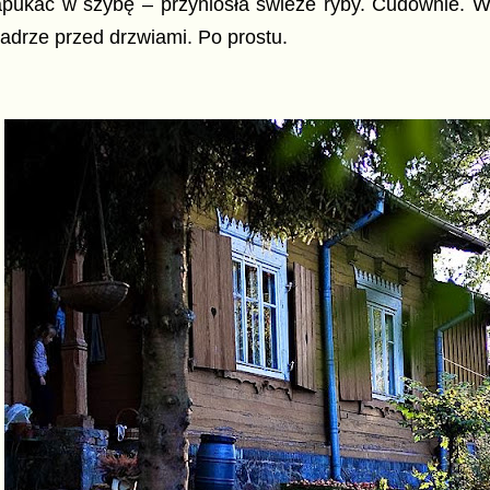
apukać w szybę – przyniosła świeże ryby. Cudownie. W
adrze przed drzwiami. Po prostu.