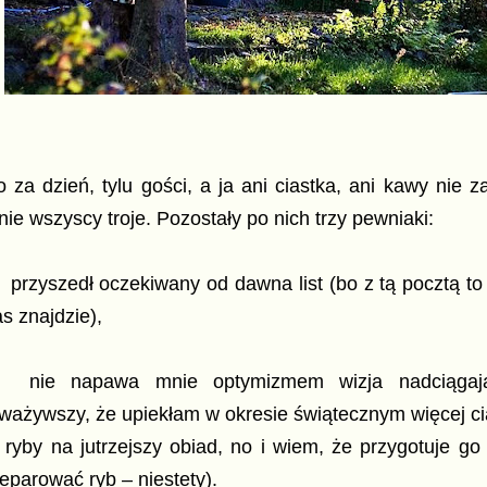
 za dzień, tylu gości, a ja ani ciastka, ani kawy nie
ie wszyscy troje. Pozostały po nich trzy pewniaki:
 przyszedł oczekiwany od dawna list (bo z tą pocztą to 
s znajdzie),
. nie napawa mnie optymizmem wizja nadciągaj
ważywszy, że upiekłam w okresie świątecznym więcej cias
 ryby na jutrzejszy obiad, no i wiem, że przygotuje go 
eparować ryb – niestety).