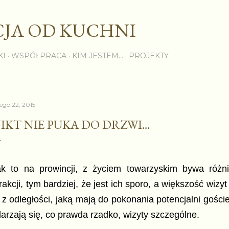
Przejdź do głównej zawartości
JA OD KUCHNI
KI
WSPÓŁPRACA
KIM JESTEM...
PROJEKTY
tego 22, 2015
IKT NIE PUKA DO DRZWI…
ak to na prowincji, z życiem towarzyskim bywa różn
rakcji, tym bardziej, że jest ich sporo, a większość wiz
 z odległości, jaką mają do pokonania potencjalni gośc
arzają się, co prawda rzadko, wizyty szczególne.