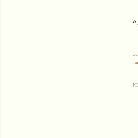
A 
Ud
Lab
K