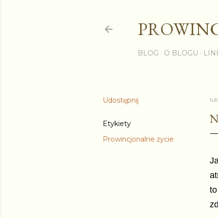
PROWINC
BLOG
O BLOGU
LIN
Udostępnij
lu
N
Etykiety
Prowincjonalne życie
J
at
to
zd